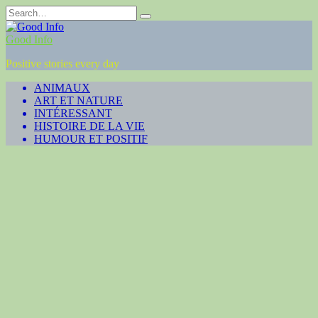
Skip
Search
to
for:
content
Good Info
Positive stories every day
ANIMAUX
ART ET NATURE
INTÉRESSANT
HISTOIRE DE LA VIE
HUMOUR ET POSITIF