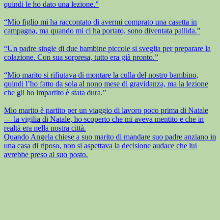
quindi le ho dato una lezione.”
“Mio figlio mi ha raccontato di avermi comprato una casetta in
campagna, ma quando mi ci ha portato, sono diventata pallida.”
“Un padre single di due bambine piccole si sveglia per preparare la
colazione. Con sua sorpresa, tutto era già pronto.”
“Mio marito si rifiutava di montare la culla del nostro bambino,
quindi l’ho fatto da sola al nono mese di gravidanza, ma la lezione
che gli ho impartito è stata dura.”
Mio marito è partito per un viaggio di lavoro poco prima di Natale
— la vigilia di Natale, ho scoperto che mi aveva mentito e che in
realtà era nella nostra città.
Quando Angela chiese a suo marito di mandare suo padre anziano in
una casa di riposo, non si aspettava la decisione audace che lui
avrebbe preso al suo posto.