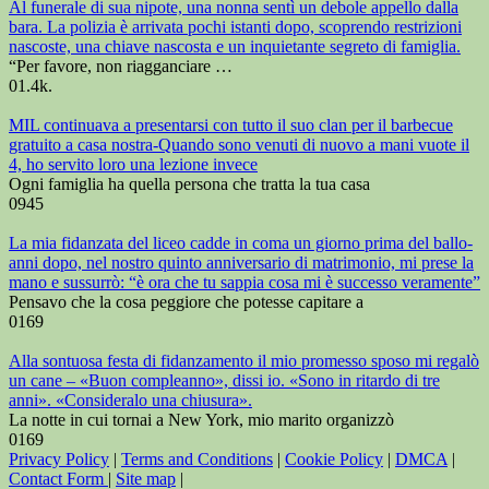
Al funerale di sua nipote, una nonna sentì un debole appello dalla
bara. La polizia è arrivata pochi istanti dopo, scoprendo restrizioni
nascoste, una chiave nascosta e un inquietante segreto di famiglia.
“Per favore, non riagganciare …
0
1.4k.
MIL continuava a presentarsi con tutto il suo clan per il barbecue
gratuito a casa nostra-Quando sono venuti di nuovo a mani vuote il
4, ho servito loro una lezione invece
Ogni famiglia ha quella persona che tratta la tua casa
0
945
La mia fidanzata del liceo cadde in coma un giorno prima del ballo-
anni dopo, nel nostro quinto anniversario di matrimonio, mi prese la
mano e sussurrò: “è ora che tu sappia cosa mi è successo veramente”
Pensavo che la cosa peggiore che potesse capitare a
0
169
Alla sontuosa festa di fidanzamento il mio promesso sposo mi regalò
un cane – «Buon compleanno», dissi io. «Sono in ritardo di tre
anni». «Consideralo una chiusura».
La notte in cui tornai a New York, mio marito organizzò
0
169
Privacy Policy
|
Terms and Conditions
|
Cookie Policy
|
DMCA
|
Contact Form
|
Site map
|