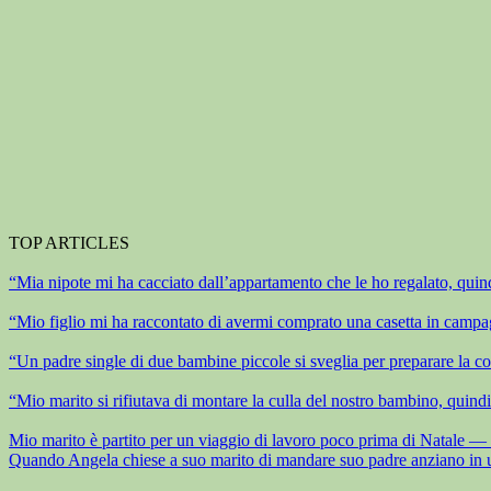
TOP ARTICLES
“Mia nipote mi ha cacciato dall’appartamento che le ho regalato, quind
“Mio figlio mi ha raccontato di avermi comprato una casetta in campag
“Un padre single di due bambine piccole si sveglia per preparare la co
“Mio marito si rifiutava di montare la culla del nostro bambino, quindi
Mio marito è partito per un viaggio di lavoro poco prima di Natale — la
Quando Angela chiese a suo marito di mandare suo padre anziano in una