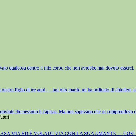
ovato qualcosa dentro il mio corpo che non avrebbe mai dovuto esserci.
 nostro figlio di tre anni — poi mio marito mi ha ordinato di chiedere scu
gua, convinti che nessuno li capisse. Ma non sapevano che io comprendevo
turi
A CASA MIA ED È VOLATO VIA CON LA SUA AMANTE — CO