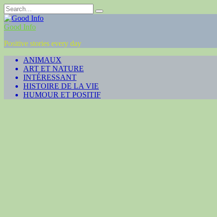
Skip
Search
to
for:
content
Good Info
Positive stories every day
ANIMAUX
ART ET NATURE
INTÉRESSANT
HISTOIRE DE LA VIE
HUMOUR ET POSITIF