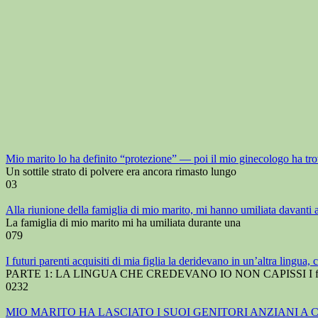
Mio marito lo ha definito “protezione” — poi il mio ginecologo ha tr
Un sottile strato di polvere era ancora rimasto lungo
0
3
Alla riunione della famiglia di mio marito, mi hanno umiliata davanti a
La famiglia di mio marito mi ha umiliata durante una
0
79
I futuri parenti acquisiti di mia figlia la deridevano in un’altra lin
PARTE 1: LA LINGUA CHE CREDEVANO IO NON CAPISSI I fu
0
232
MIO MARITO HA LASCIATO I SUOI GENITORI ANZIANI 