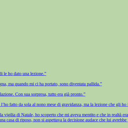
i le ho dato una lezione.”
na, ma quando mi ci ha portato, sono diventata pallida.”
lazione. Con sua sorpresa, tutto era già pronto.”
 l’ho fatto da sola al nono mese di gravidanza, ma la lezione che gli ho i
 vigilia di Natale, ho scoperto che mi aveva mentito e che in realtà era n
 casa di riposo, non si aspettava la decisione audace che lui avrebbe 