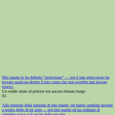
Mio marito lo ha definito “protezione” — poi il mio ginecologo ha
trovato qualcosa dentro il mio corpo che non avrebbe mai dovuto
esserci.
Un sottile strato di polvere era ancora rimasto lungo
0
3
Alla riunione della famiglia di mio marito, mi hanno umiliata davanti
a nostro figlio di tre anni — poi mio marito mi ha ordinato di
chiedere scusa o di uscire dalla sua vita.