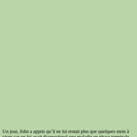
Un jour, John a appris qu’il ne lui restait plus que quelques mois à
vivre car on lui avait diagnostiqué une maladie en phase terminale.