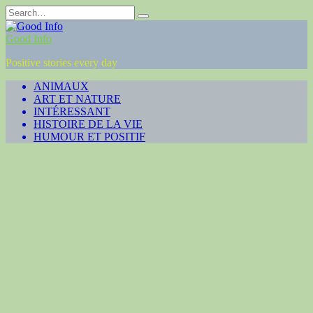
Skip
Search
to
for:
content
Good Info
Positive stories every day
ANIMAUX
ART ET NATURE
INTÉRESSANT
HISTOIRE DE LA VIE
HUMOUR ET POSITIF