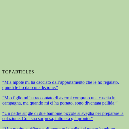
TOP ARTICLES
“Mia nipote mi ha cacciato dall’appartamento che le ho regalato,
quindi le ho dato una lezione.”
“Mio figlio mi ha raccontato di avermi comprato una casetta in
campagna, ma quando mi ci ha portato, sono diventata pallida.”
“Un padre single di due bambine piccole si sveglia per preparare la
colazione. Con sua sorpresa, tutto era già pronto.”
“Mio marito si rifiutava di montare la culla del nostro bambino,