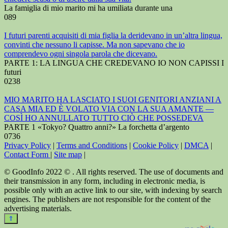
La famiglia di mio marito mi ha umiliata durante una
0
89
I futuri parenti acquisiti di mia figlia la deridevano in un’altra lingua,
convinti che nessuno li capisse. Ma non sapevano che io
comprendevo ogni singola parola che dicevano.
PARTE 1: LA LINGUA CHE CREDEVANO IO NON CAPISSI I
futuri
0
238
MIO MARITO HA LASCIATO I SUOI GENITORI ANZIANI A
CASA MIA ED È VOLATO VIA CON LA SUA AMANTE —
COSÌ HO ANNULLATO TUTTO CIÒ CHE POSSEDEVA
PARTE 1 «Tokyo? Quattro anni?» La forchetta d’argento
0
736
Privacy Policy
|
Terms and Conditions
|
Cookie Policy
|
DMCA
|
Contact Form
|
Site map
|
© GoodInfo 2022 © . All rights reserved. The use of documents and
their transmission in any form, including in electronic media, is
possible only with an active link to our site, with indexing by search
engines. The publishers are not responsible for the content of the
advertising materials.