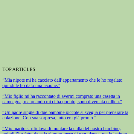
TOP ARTICLES
“Mia nipote mi ha cacciato dall’appartamento che le ho regalato,
quindi le ho dato una lezione.”
“Mio figlio mi ha raccontato di avermi comprato una casetta in
campagna, ma quando mi ci ha portato, sono diventata pallida.”
“Un padre single di due bambine piccole si sveglia per preparare la
colazione. Con sua sorpresa, tutto era già pronto.”
“Mio marito si rifiutava di montare la culla del nostro bambino,
quindi l’ho fatto da sola al nono mese di gravidanza, ma la lezione