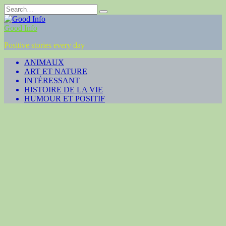
Skip
Search
to
for:
content
Good Info
Positive stories every day
ANIMAUX
ART ET NATURE
INTÉRESSANT
HISTOIRE DE LA VIE
HUMOUR ET POSITIF