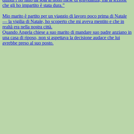
che gli ho impartito è stata dura.”
Mio marito è partito per un viaggio di lavoro poco prima di Natale
— la vigilia di Natale, ho scoperto che mi aveva mentito e che in
realtà era nella nostra città.
Quando Angela chiese a suo marito di mandare suo padre anziano in
una casa di riposo, non si aspettava la decisione audace che lui
avrebbe preso al suo posto.