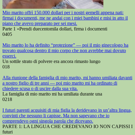
Mio marito offrì 150.000 dollari per i nostri gemelli appena nati:
firmai i documenti, me ne andai con i miei bambini e misi in atto il
piano che avevo preparato per sei mesi.
Parte 1 «Prendi duecentomila dollari, firma i documenti
0
405
Mio marito lo ha definito “protezione” — poi il mio ginecologo ha
trovato qualcosa dentro il mio corpo che non avrebbe mai dovuto
esserci.
Un sottile strato di polvere era ancora rimasto lungo
0
18
Alla riunione della famiglia di mio marito, mi hanno umiliata davanti
a nostro figlio di tre anni — poi mio marito mi ha ordinato di
chiedere scusa o di uscire dalla sua vita.
La famiglia di mio marito mi ha umiliata durante una
0
218
I futuri parenti acquisiti di mia figlia la deridevano in un’altra lingua,
convinti che nessuno li capisse. Ma non sapevano che io
comprendevo ogni singola parola che dicevano.
PARTE 1: LA LINGUA CHE CREDEVANO IO NON CAPISSI I
futuri