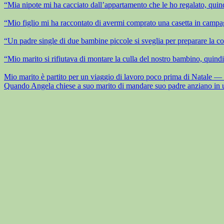
“Mia nipote mi ha cacciato dall’appartamento che le ho regalato, quind
“Mio figlio mi ha raccontato di avermi comprato una casetta in campag
“Un padre single di due bambine piccole si sveglia per preparare la co
“Mio marito si rifiutava di montare la culla del nostro bambino, quindi
Mio marito è partito per un viaggio di lavoro poco prima di Natale — la
Quando Angela chiese a suo marito di mandare suo padre anziano in una