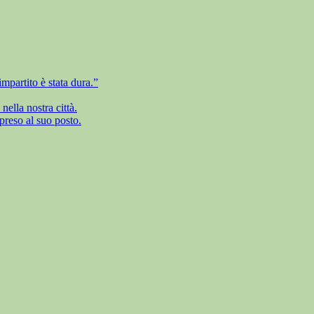
mpartito è stata dura.”
ella nostra città.
preso al suo posto.