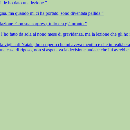
i le ho dato una lezione.”
na, ma quando mi ci ha portato, sono diventata pallida.”
lazione. Con sua sorpresa, tutto era già pronto.”
 l’ho fatto da sola al nono mese di gravidanza, ma la lezione che gli ho i
 vigilia di Natale, ho scoperto che mi aveva mentito e che in realtà era n
 casa di riposo, non si aspettava la decisione audace che lui avrebbe 