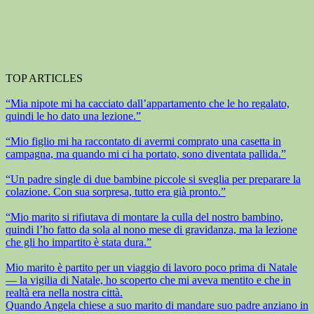
TOP ARTICLES
“Mia nipote mi ha cacciato dall’appartamento che le ho regalato,
quindi le ho dato una lezione.”
“Mio figlio mi ha raccontato di avermi comprato una casetta in
campagna, ma quando mi ci ha portato, sono diventata pallida.”
“Un padre single di due bambine piccole si sveglia per preparare la
colazione. Con sua sorpresa, tutto era già pronto.”
“Mio marito si rifiutava di montare la culla del nostro bambino,
quindi l’ho fatto da sola al nono mese di gravidanza, ma la lezione
che gli ho impartito è stata dura.”
Mio marito è partito per un viaggio di lavoro poco prima di Natale
— la vigilia di Natale, ho scoperto che mi aveva mentito e che in
realtà era nella nostra città.
Quando Angela chiese a suo marito di mandare suo padre anziano in