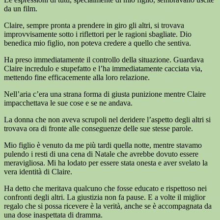
da un film.
Claire, sempre pronta a prendere in giro gli altri, si trovava
improvvisamente sotto i riflettori per le ragioni sbagliate. Dio
benedica mio figlio, non poteva credere a quello che sentiva.
Ha preso immediatamente il controllo della situazione. Guardava
Claire incredulo e stupefatto e l’ha immediatamente cacciata via,
mettendo fine efficacemente alla loro relazione.
Nell’aria c’era una strana forma di giusta punizione mentre Claire
impacchettava le sue cose e se ne andava.
La donna che non aveva scrupoli nel deridere l’aspetto degli altri si
trovava ora di fronte alle conseguenze delle sue stesse parole.
Mio figlio è venuto da me più tardi quella notte, mentre stavamo
pulendo i resti di una cena di Natale che avrebbe dovuto essere
meravigliosa. Mi ha lodato per essere stata onesta e aver svelato la
vera identità di Claire.
Ha detto che meritava qualcuno che fosse educato e rispettoso nei
confronti degli altri. La giustizia non fa pause. E a volte il miglior
regalo che si possa ricevere è la verità, anche se è accompagnata da
una dose inaspettata di dramma.