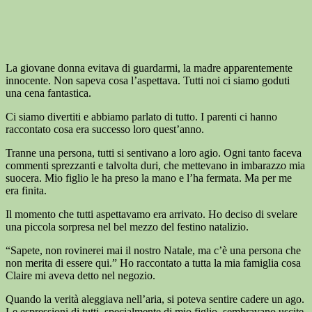
La giovane donna evitava di guardarmi, la madre apparentemente
innocente. Non sapeva cosa l’aspettava. Tutti noi ci siamo goduti
una cena fantastica.
Ci siamo divertiti e abbiamo parlato di tutto. I parenti ci hanno
raccontato cosa era successo loro quest’anno.
Tranne una persona, tutti si sentivano a loro agio. Ogni tanto faceva
commenti sprezzanti e talvolta duri, che mettevano in imbarazzo mia
suocera. Mio figlio le ha preso la mano e l’ha fermata. Ma per me
era finita.
Il momento che tutti aspettavamo era arrivato. Ho deciso di svelare
una piccola sorpresa nel bel mezzo del festino natalizio.
“Sapete, non rovinerei mai il nostro Natale, ma c’è una persona che
non merita di essere qui.” Ho raccontato a tutta la mia famiglia cosa
Claire mi aveva detto nel negozio.
Quando la verità aleggiava nell’aria, si poteva sentire cadere un ago.
Le espressioni di tutti, specialmente di mio figlio, sembravano uscite