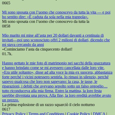
0
665
Mi sono sposata con l’uomo che conoscevo da tutta la vita — e poi
ho sentito dire: «È caduta da sola nella mia trappola».
Mi sono sposata con l’uomo che conoscevo da tutta la
0
858
Mio marito mi mise all’asta per 20 dollari davanti a centinaia di
invitati—poi uno sconosciuto offrì 2 milioni di dollari, dicendo che
mi stava cercando da anni
«Cominciamo l’asta da cinquecento dollari!
0
1.7k.
Hanno gettato le mie foto di matrimonio nei sacchi della spazzatura
e hanno brindato come se mi avessero cancellata dalle loro vite.
«Era utile soltanto», disse ad alta voce la mia ex suocera, abbastanza
forte perché i vicini potessero sentirla. Io rimasi in silenzio, perché
sapevo qualcosa che loro non sapevano: la casa, le tasse, le
riparazioni, i debiti che avevano sepolto sotto un falso orgoglio…
tutto riconduceva alla mia firma. Entro la mattina, la loro festa
sarebbe diventata una prova. Alla fine, la loro eredità avrebbe avuto
un prezzo.
La prima esplosione di un razzo squarciò il cielo notturno
0
617
Privacy Policy
|
Terms and Conditions
|
Cookie Policy
|
DMCA
|