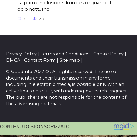
La prima esplosione di un razzo squarciò il
cielo notturno
0
43
Privacy Policy
|
Terms and Conditions
|
Cookie Policy
|
DMCA
|
Contact Form
|
Site map
|
© GoodInfo 2022 © . All rights reserved. The use of
documents and their transmission in any form,
including in electronic media, is possible only with an
active link to our site, with indexing by search engines.
The publishers are not responsible for the content of
the advertising materials.