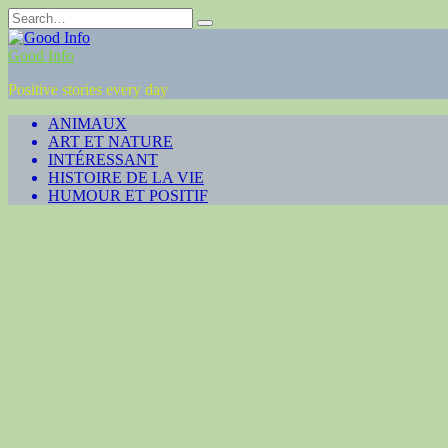
Skip
Search
to
for:
content
Good Info
Positive stories every day
ANIMAUX
ART ET NATURE
INTÉRESSANT
HISTOIRE DE LA VIE
HUMOUR ET POSITIF