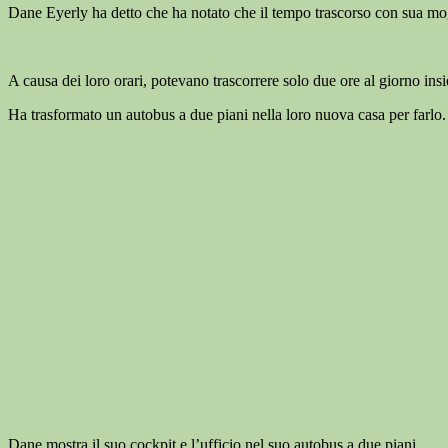
Dane Eyerly ha detto che ha notato che il tempo trascorso con sua mogl
A causa dei loro orari, potevano trascorrere solo due ore al giorno ins
Ha trasformato un autobus a due piani nella loro nuova casa per farlo.
Dane mostra il suo cockpit e l’ufficio nel suo autobus a due piani.