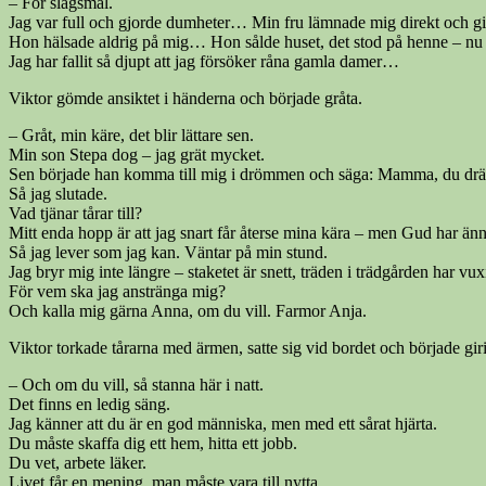
– För slagsmål.
Jag var full och gjorde dumheter… Min fru lämnade mig direkt och gi
Hon hälsade aldrig på mig… Hon sålde huset, det stod på henne – nu 
Jag har fallit så djupt att jag försöker råna gamla damer…
Viktor gömde ansiktet i händerna och började gråta.
– Gråt, min käre, det blir lättare sen.
Min son Stepa dog – jag grät mycket.
Sen började han komma till mig i drömmen och säga: Mamma, du dränker
Så jag slutade.
Vad tjänar tårar till?
Mitt enda hopp är att jag snart får återse mina kära – men Gud har än
Så jag lever som jag kan. Väntar på min stund.
Jag bryr mig inte längre – staketet är snett, träden i trädgården har vux
För vem ska jag anstränga mig?
Och kalla mig gärna Anna, om du vill. Farmor Anja.
Viktor torkade tårarna med ärmen, satte sig vid bordet och började gir
– Och om du vill, så stanna här i natt.
Det finns en ledig säng.
Jag känner att du är en god människa, men med ett sårat hjärta.
Du måste skaffa dig ett hem, hitta ett jobb.
Du vet, arbete läker.
Livet får en mening, man måste vara till nytta.