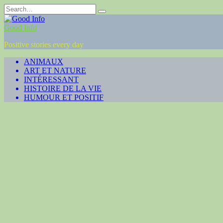
Skip
Search
to
for:
content
Good Info
Positive stories every day
ANIMAUX
ART ET NATURE
INTÉRESSANT
HISTOIRE DE LA VIE
HUMOUR ET POSITIF