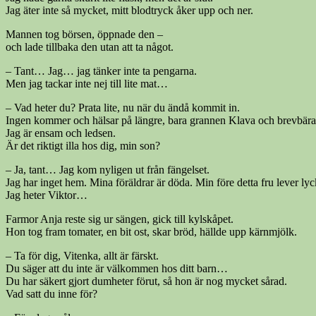
Jag äter inte så mycket, mitt blodtryck åker upp och ner.
Mannen tog börsen, öppnade den –
och lade tillbaka den utan att ta något.
– Tant… Jag… jag tänker inte ta pengarna.
Men jag tackar inte nej till lite mat…
– Vad heter du? Prata lite, nu när du ändå kommit in.
Ingen kommer och hälsar på längre, bara grannen Klava och brevbära
Jag är ensam och ledsen.
Är det riktigt illa hos dig, min son?
– Ja, tant… Jag kom nyligen ut från fängelset.
Jag har inget hem. Mina föräldrar är döda. Min före detta fru lever lyck
Jag heter Viktor…
Farmor Anja reste sig ur sängen, gick till kylskåpet.
Hon tog fram tomater, en bit ost, skar bröd, hällde upp kärnmjölk.
– Ta för dig, Vitenka, allt är färskt.
Du säger att du inte är välkommen hos ditt barn…
Du har säkert gjort dumheter förut, så hon är nog mycket sårad.
Vad satt du inne för?