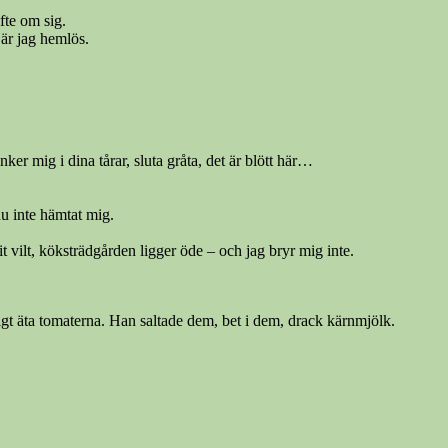
fte om sig.
är jag hemlös.
 mig i dina tårar, sluta gråta, det är blött här…
nu inte hämtat mig.
it vilt, köksträdgården ligger öde – och jag bryr mig inte.
igt äta tomaterna. Han saltade dem, bet i dem, drack kärnmjölk.