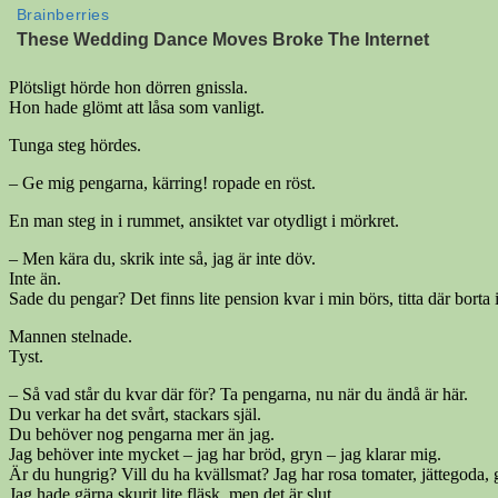
Plötsligt hörde hon dörren gnissla.
Hon hade glömt att låsa som vanligt.
Tunga steg hördes.
– Ge mig pengarna, kärring! ropade en röst.
En man steg in i rummet, ansiktet var otydligt i mörkret.
– Men kära du, skrik inte så, jag är inte döv.
Inte än.
Sade du pengar? Det finns lite pension kvar i min börs, titta där borta 
Mannen stelnade.
Tyst.
– Så vad står du kvar där för? Ta pengarna, nu när du ändå är här.
Du verkar ha det svårt, stackars själ.
Du behöver nog pengarna mer än jag.
Jag behöver inte mycket – jag har bröd, gryn – jag klarar mig.
Är du hungrig? Vill du ha kvällsmat? Jag har rosa tomater, jättegoda, 
Jag hade gärna skurit lite fläsk, men det är slut.