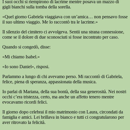
I suoi occhi si riempirono di lacrime mentre posava un mazzo di
gigli bianchi sulla tomba della sorella.
«Quel giorno Gabriela viaggiava con un’amica… non pensavo fosse
il suo ultimo viaggio. Me lo raccontò tra le lacrime.»
Il silenzio del cimitero ci avvolgeva. Sentii una strana connessione,
come se il dolore di due sconosciuti si fosse incontrato per caso.
Quando si congedò, disse:
«Mi chiamo Isabel.»
«Io sono Daniel», risposi.
Parlammo a lungo di chi avevamo perso. Mi raccontò di Gabriela,
felice, piena di speranza, appassionata della musica.
Io parlai di Mariana, della sua bontà, della sua generosità. Nei nostri
occhi c’era tristezza, certo, ma anche un affetto tenero mentre
evocavamo ricordi felici.
Il giorno dopo celebrai il mio matrimonio con Laura, circondati da
famiglia e amici. Lei brillava in bianco e tutti ci congratularono per
aver ritrovato la felicità.