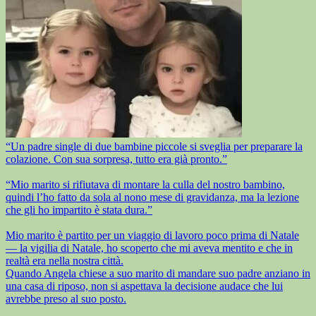
“Un padre single di due bambine piccole si sveglia per preparare la
colazione. Con sua sorpresa, tutto era già pronto.”
“Mio marito si rifiutava di montare la culla del nostro bambino,
quindi l’ho fatto da sola al nono mese di gravidanza, ma la lezione
che gli ho impartito è stata dura.”
Mio marito è partito per un viaggio di lavoro poco prima di Natale
— la vigilia di Natale, ho scoperto che mi aveva mentito e che in
realtà era nella nostra città.
Quando Angela chiese a suo marito di mandare suo padre anziano in
una casa di riposo, non si aspettava la decisione audace che lui
avrebbe preso al suo posto.