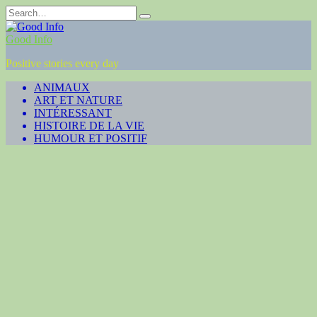
Skip
Search
to
for:
content
Good Info
Positive stories every day
ANIMAUX
ART ET NATURE
INTÉRESSANT
HISTOIRE DE LA VIE
HUMOUR ET POSITIF