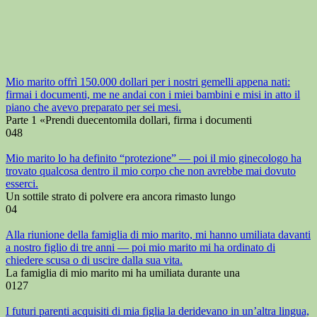
Mio marito offrì 150.000 dollari per i nostri gemelli appena nati:
firmai i documenti, me ne andai con i miei bambini e misi in atto il
piano che avevo preparato per sei mesi.
Parte 1 «Prendi duecentomila dollari, firma i documenti
0
48
Mio marito lo ha definito “protezione” — poi il mio ginecologo ha
trovato qualcosa dentro il mio corpo che non avrebbe mai dovuto
esserci.
Un sottile strato di polvere era ancora rimasto lungo
0
4
Alla riunione della famiglia di mio marito, mi hanno umiliata davanti
a nostro figlio di tre anni — poi mio marito mi ha ordinato di
chiedere scusa o di uscire dalla sua vita.
La famiglia di mio marito mi ha umiliata durante una
0
127
I futuri parenti acquisiti di mia figlia la deridevano in un’altra lingua,