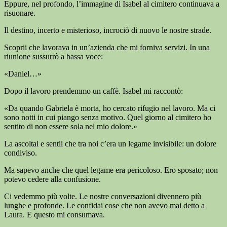
Eppure, nel profondo, l’immagine di Isabel al cimitero continuava a
risuonare.
Il destino, incerto e misterioso, incrociò di nuovo le nostre strade.
Scoprii che lavorava in un’azienda che mi forniva servizi. In una
riunione sussurrò a bassa voce:
«Daniel…»
Dopo il lavoro prendemmo un caffè. Isabel mi raccontò:
«Da quando Gabriela è morta, ho cercato rifugio nel lavoro. Ma ci
sono notti in cui piango senza motivo. Quel giorno al cimitero ho
sentito di non essere sola nel mio dolore.»
La ascoltai e sentii che tra noi c’era un legame invisibile: un dolore
condiviso.
Ma sapevo anche che quel legame era pericoloso. Ero sposato; non
potevo cedere alla confusione.
Ci vedemmo più volte. Le nostre conversazioni divennero più
lunghe e profonde. Le confidai cose che non avevo mai detto a
Laura. E questo mi consumava.