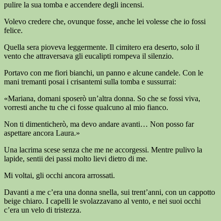
pulire la sua tomba e accendere degli incensi.
Volevo credere che, ovunque fosse, anche lei volesse che io fossi
felice.
Quella sera pioveva leggermente. Il cimitero era deserto, solo il
vento che attraversava gli eucalipti rompeva il silenzio.
Portavo con me fiori bianchi, un panno e alcune candele. Con le
mani tremanti posai i crisantemi sulla tomba e sussurrai:
«Mariana, domani sposerò un’altra donna. So che se fossi viva,
vorresti anche tu che ci fosse qualcuno al mio fianco.
Non ti dimenticherò, ma devo andare avanti… Non posso far
aspettare ancora Laura.»
Una lacrima scese senza che me ne accorgessi. Mentre pulivo la
lapide, sentii dei passi molto lievi dietro di me.
Mi voltai, gli occhi ancora arrossati.
Davanti a me c’era una donna snella, sui trent’anni, con un cappotto
beige chiaro. I capelli le svolazzavano al vento, e nei suoi occhi
c’era un velo di tristezza.