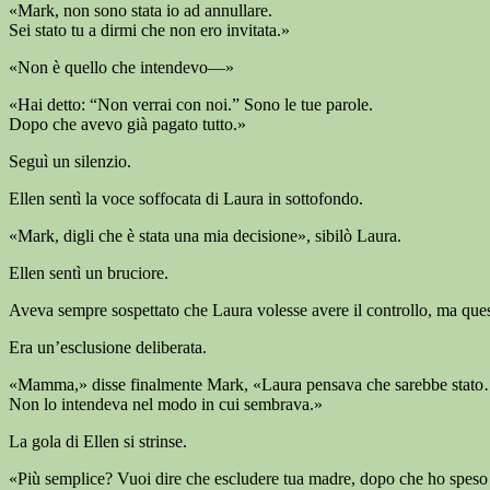
«Mark, non sono stata io ad annullare.
Sei stato tu a dirmi che non ero invitata.»
«Non è quello che intendevo—»
«Hai detto: “Non verrai con noi.” Sono le tue parole.
Dopo che avevo già pagato tutto.»
Seguì un silenzio.
Ellen sentì la voce soffocata di Laura in sottofondo.
«Mark, digli che è stata una mia decisione», sibilò Laura.
Ellen sentì un bruciore.
Aveva sempre sospettato che Laura volesse avere il controllo, ma ques
Era un’esclusione deliberata.
«Mamma,» disse finalmente Mark, «Laura pensava che sarebbe stato… più
Non lo intendeva nel modo in cui sembrava.»
La gola di Ellen si strinse.
«Più semplice? Vuoi dire che escludere tua madre, dopo che ho speso m