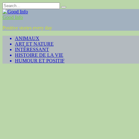
Skip
Search
to
for:
content
Good Info
Positive stories every day
ANIMAUX
ART ET NATURE
INTÉRESSANT
HISTOIRE DE LA VIE
HUMOUR ET POSITIF