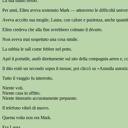
La sua mano tremò.
Per anni, Ellen aveva sostenuto Mark — attraverso le difficoltà universi
Aveva accolto sua moglie, Laura, con calore e pazienza, anche quando
Ellen credeva che alla fine avrebbero colmato il divario.
Non aveva mai sospettato una cosa simile.
La rabbia le salì come febbre nel petto.
Aprì il portatile, andò direttamente sul sito della compagnia aerea e
Il dito esitò un secondo sopra il mouse, poi cliccò su «Annulla autori
Tutto il viaggio fu interrotto.
Niente voli.
Niente casa in affitto.
Niente itinerario accuratamente preparato.
Il telefono vibrò di nuovo.
Questa volta non era Mark.
Era Laura.