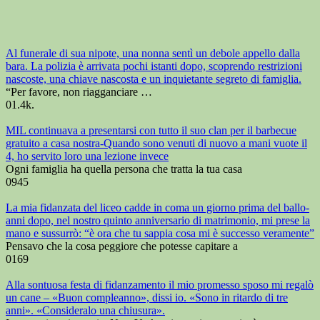
Al funerale di sua nipote, una nonna sentì un debole appello dalla
bara. La polizia è arrivata pochi istanti dopo, scoprendo restrizioni
nascoste, una chiave nascosta e un inquietante segreto di famiglia.
“Per favore, non riagganciare …
0
1.4k.
MIL continuava a presentarsi con tutto il suo clan per il barbecue
gratuito a casa nostra-Quando sono venuti di nuovo a mani vuote il
4, ho servito loro una lezione invece
Ogni famiglia ha quella persona che tratta la tua casa
0
945
La mia fidanzata del liceo cadde in coma un giorno prima del ballo-
anni dopo, nel nostro quinto anniversario di matrimonio, mi prese la
mano e sussurrò: “è ora che tu sappia cosa mi è successo veramente”
Pensavo che la cosa peggiore che potesse capitare a
0
169
Alla sontuosa festa di fidanzamento il mio promesso sposo mi regalò
un cane – «Buon compleanno», dissi io. «Sono in ritardo di tre
anni». «Consideralo una chiusura».