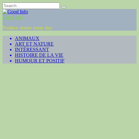
Skip
Search
to
for:
content
Good Info
Positive stories every day
ANIMAUX
ART ET NATURE
INTÉRESSANT
HISTOIRE DE LA VIE
HUMOUR ET POSITIF