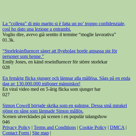
La “collega” di mio marito si è fatta un po’ troppo confidenziale,
così ho dato una lezione a entrambi.
Voglio dire, avevo già sentito il termine “moglie lavorativa”
0
1.3k.
“Storleksinfluencer säger att flygbolag borde anpassa sig för
personer som henne.”
Emily Jones, en känd reseinfluencer för större storlekar
0
28
En femårig flicka sjunger och lämnar alla mållösa. Sågs på en enda
dag av 130.000.000 miljoner människor!
En viral video med en 5-årig flicka som sjunger har
0
27
Simon Cowell började skrika som en galning. Dessa små mirakel
sjöng en sång som lämnade Simon mållös.
Scenen utvecklades på scenen i en populär talangshow
0
46
Privacy Policy
|
Terms and Conditions
|
Cookie Policy
|
DMCA
|
Contact Form
|
Site map
|