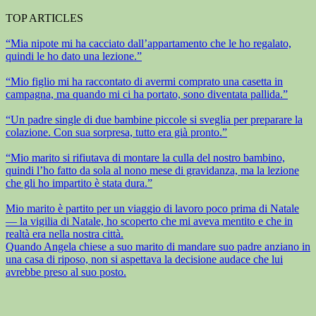
TOP ARTICLES
“Mia nipote mi ha cacciato dall’appartamento che le ho regalato,
quindi le ho dato una lezione.”
“Mio figlio mi ha raccontato di avermi comprato una casetta in
campagna, ma quando mi ci ha portato, sono diventata pallida.”
“Un padre single di due bambine piccole si sveglia per preparare la
colazione. Con sua sorpresa, tutto era già pronto.”
“Mio marito si rifiutava di montare la culla del nostro bambino,
quindi l’ho fatto da sola al nono mese di gravidanza, ma la lezione
che gli ho impartito è stata dura.”
Mio marito è partito per un viaggio di lavoro poco prima di Natale
— la vigilia di Natale, ho scoperto che mi aveva mentito e che in
realtà era nella nostra città.
Quando Angela chiese a suo marito di mandare suo padre anziano in
una casa di riposo, non si aspettava la decisione audace che lui
avrebbe preso al suo posto.