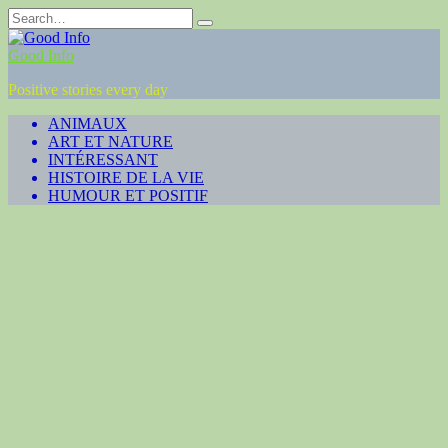
Skip
Search
to
for:
content
Good Info
Positive stories every day
ANIMAUX
ART ET NATURE
INTÉRESSANT
HISTOIRE DE LA VIE
HUMOUR ET POSITIF