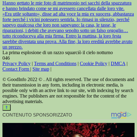
Hanno gettato le mie foto di matrimonio nei sacchi della spazzatura
e hanno brindato come se mi avessero cancellata dalle loro vite.
«Era utile soltanto», disse ad alta voce la mia ex suocera, abbastanza
forte perché i vicini potessero sentirla. Io rimasi in silenzio, perché
sapevo qualcosa che loro non sapevano: la casa, le tasse, le
riparazioni, i debiti che avevano sepolto sotto un falso orgoglio…
tutto riconduceva alla mia firma. Entro la mattina, la loro festa
sarebbe diventata una prova. Alla fine, la loro eredità avrebbe avuto
un prezzo.
La prima esplosione di un razzo squarciò il cielo notturno
0
46
Privacy Policy
|
Terms and Conditions
|
Cookie Policy
|
DMCA
|
Contact Form
|
Site map
|
© GoodInfo 2022 © . All rights reserved. The use of documents and
their transmission in any form, including in electronic media, is
possible only with an active link to our site, with indexing by search
engines. The publishers are not responsible for the content of the
advertising materials.