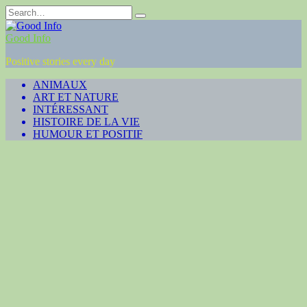
Skip
Search
to
for:
content
Good Info
Positive stories every day
ANIMAUX
ART ET NATURE
INTÉRESSANT
HISTOIRE DE LA VIE
HUMOUR ET POSITIF