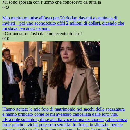
Mi sono sposata con l’uomo che conoscevo da tutta la
0
32
Mio marito mi mise all’asta per 20 dollari davanti a centinaia di
invitati—poi uno sconosciuto offrì 2 milioni di dollari, dicendo che
mi stava cercando da anni
«Cominciamo l’asta da cinquecento dollari!
0
10
Hanno gettato le mie foto di matrimonio nei sacchi della spazzatura
e hanno brindato come se mi avessero cancellata dalle loro vite.
«Era utile soltanto», disse ad alta voce la mia ex suocera, abbastanza
forte perché i vicini potessero sentirla. Io rimasi in silenzio, perché
sapevo qualcosa che loro non sapevano: la casa, le tasse, le