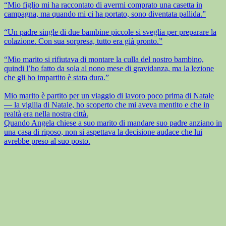
“Mio figlio mi ha raccontato di avermi comprato una casetta in
campagna, ma quando mi ci ha portato, sono diventata pallida.”
“Un padre single di due bambine piccole si sveglia per preparare la
colazione. Con sua sorpresa, tutto era già pronto.”
“Mio marito si rifiutava di montare la culla del nostro bambino,
quindi l’ho fatto da sola al nono mese di gravidanza, ma la lezione
che gli ho impartito è stata dura.”
Mio marito è partito per un viaggio di lavoro poco prima di Natale
— la vigilia di Natale, ho scoperto che mi aveva mentito e che in
realtà era nella nostra città.
Quando Angela chiese a suo marito di mandare suo padre anziano in
una casa di riposo, non si aspettava la decisione audace che lui
avrebbe preso al suo posto.