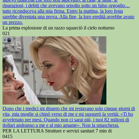
riparazioni, i debiti che avevano sepolto sotto un falso orgoglio…
tutto riconduceva alla mia firma. Entro la mattina, la loro festa
sarebbe diventata una prova. Alla fine, la loro eredità avrebbe avuto
un prezzo.
La prima esplosione di un razzo squarciò il cielo notturno
0
21
Dopo che i medici mi dissero che mi restavano solo cinque giorni di
vita, mia moglie si chinò verso di me e mi sussurrò la verità: «Ti ho
avvelenato per mesi. Quando non ci sarai più, i tuoi 82 milioni di
dollari andranno a me e al mio amante». Non la smascherai.
PER LA LETTURA Strutture e servizi sanitari 7 min di
0
415