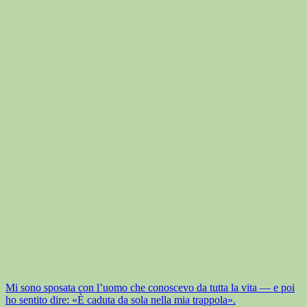
Mi sono sposata con l’uomo che conoscevo da tutta la vita — e poi
ho sentito dire: «È caduta da sola nella mia trappola».