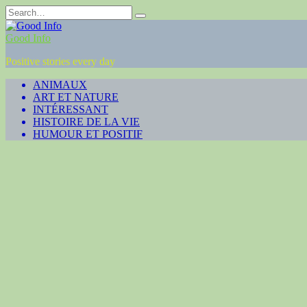
Skip
Search
to
for:
content
Good Info
Positive stories every day
ANIMAUX
ART ET NATURE
INTÉRESSANT
HISTOIRE DE LA VIE
HUMOUR ET POSITIF