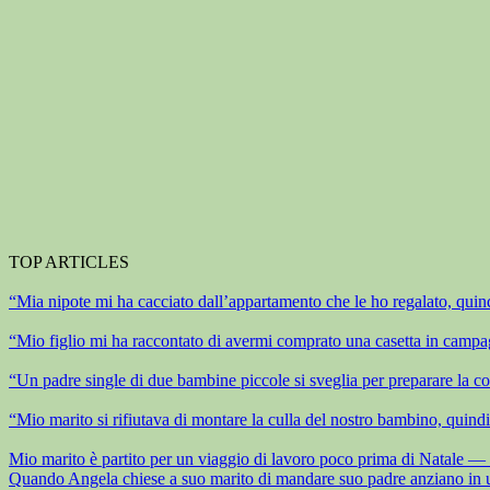
TOP ARTICLES
“Mia nipote mi ha cacciato dall’appartamento che le ho regalato, quind
“Mio figlio mi ha raccontato di avermi comprato una casetta in campag
“Un padre single di due bambine piccole si sveglia per preparare la co
“Mio marito si rifiutava di montare la culla del nostro bambino, quindi
Mio marito è partito per un viaggio di lavoro poco prima di Natale — la
Quando Angela chiese a suo marito di mandare suo padre anziano in una