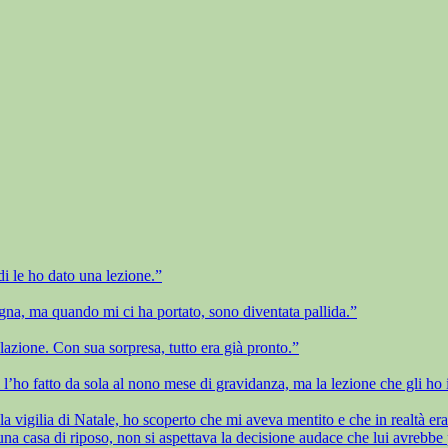
i le ho dato una lezione.”
na, ma quando mi ci ha portato, sono diventata pallida.”
lazione. Con sua sorpresa, tutto era già pronto.”
 l’ho fatto da sola al nono mese di gravidanza, ma la lezione che gli ho i
 vigilia di Natale, ho scoperto che mi aveva mentito e che in realtà era n
 casa di riposo, non si aspettava la decisione audace che lui avrebbe 