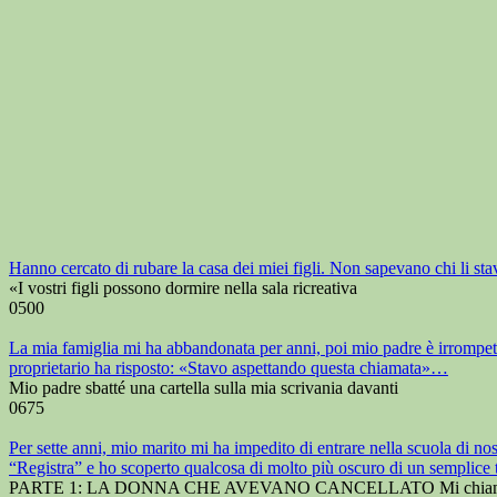
Hanno cercato di rubare la casa dei miei figli. Non sapevano chi li st
«I vostri figli possono dormire nella sala ricreativa
0
500
La mia famiglia mi ha abbandonata per anni, poi mio padre è irrompeto n
proprietario ha risposto: «Stavo aspettando questa chiamata»…
Mio padre sbatté una cartella sulla mia scrivania davanti
0
675
Per sette anni, mio marito mi ha impedito di entrare nella scuola di nos
“Registra” e ho scoperto qualcosa di molto più oscuro di un semplice 
PARTE 1: LA DONNA CHE AVEVANO CANCELLATO Mi chia