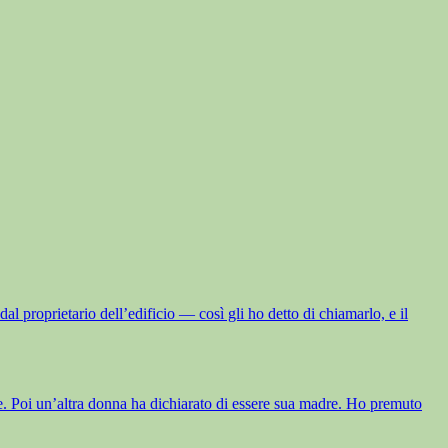
l proprietario dell’edificio — così gli ho detto di chiamarlo, e il
tare. Poi un’altra donna ha dichiarato di essere sua madre. Ho premuto