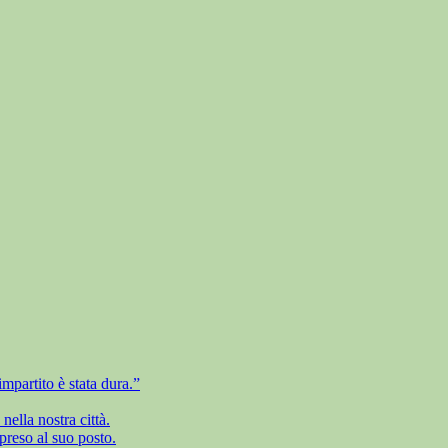
mpartito è stata dura.”
ella nostra città.
preso al suo posto.