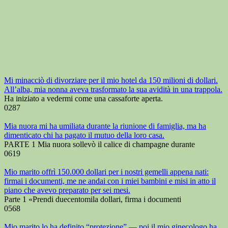
Mi minacciò di divorziare per il mio hotel da 150 milioni di dollari.
All’alba, mia nonna aveva trasformato la sua avidità in una trappola.
Ha iniziato a vedermi come una cassaforte aperta.
0
287
Mia nuora mi ha umiliata durante la riunione di famiglia, ma ha
dimenticato chi ha pagato il mutuo della loro casa.
PARTE 1 Mia nuora sollevò il calice di champagne durante
0
619
Mio marito offrì 150.000 dollari per i nostri gemelli appena nati:
firmai i documenti, me ne andai con i miei bambini e misi in atto il
piano che avevo preparato per sei mesi.
Parte 1 «Prendi duecentomila dollari, firma i documenti
0
568
Mio marito lo ha definito “protezione” — poi il mio ginecologo ha