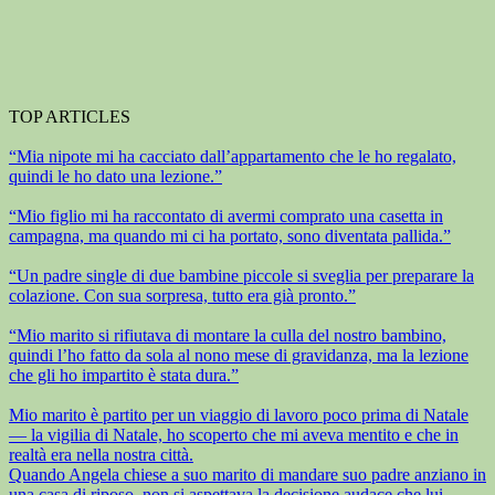
TOP ARTICLES
“Mia nipote mi ha cacciato dall’appartamento che le ho regalato,
quindi le ho dato una lezione.”
“Mio figlio mi ha raccontato di avermi comprato una casetta in
campagna, ma quando mi ci ha portato, sono diventata pallida.”
“Un padre single di due bambine piccole si sveglia per preparare la
colazione. Con sua sorpresa, tutto era già pronto.”
“Mio marito si rifiutava di montare la culla del nostro bambino,
quindi l’ho fatto da sola al nono mese di gravidanza, ma la lezione
che gli ho impartito è stata dura.”
Mio marito è partito per un viaggio di lavoro poco prima di Natale
— la vigilia di Natale, ho scoperto che mi aveva mentito e che in
realtà era nella nostra città.
Quando Angela chiese a suo marito di mandare suo padre anziano in
una casa di riposo, non si aspettava la decisione audace che lui