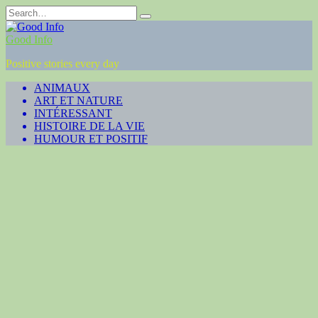
Skip
Search
to
for:
content
Good Info
Positive stories every day
ANIMAUX
ART ET NATURE
INTÉRESSANT
HISTOIRE DE LA VIE
HUMOUR ET POSITIF