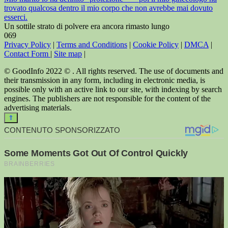
trovato qualcosa dentro il mio corpo che non avrebbe mai dovuto
esserci.
Un sottile strato di polvere era ancora rimasto lungo
0
69
Privacy Policy
|
Terms and Conditions
|
Cookie Policy
|
DMCA
|
Contact Form
|
Site map
|
© GoodInfo 2022 © . All rights reserved. The use of documents and
their transmission in any form, including in electronic media, is
possible only with an active link to our site, with indexing by search
engines. The publishers are not responsible for the content of the
advertising materials.