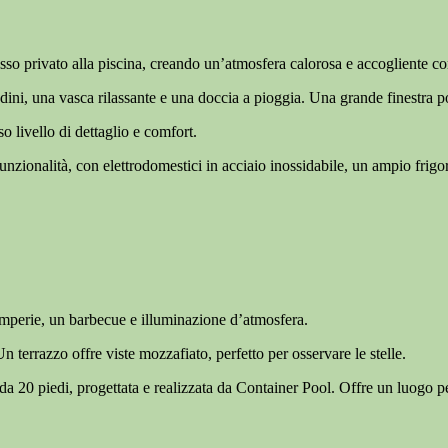
o privato alla piscina, creando un’atmosfera calorosa e accogliente con p
ini, una vasca rilassante e una doccia a pioggia. Una grande finestra po
 livello di dettaglio e comfort.
unzionalità, con elettrodomestici in acciaio inossidabile, un ampio frig
ntemperie, un barbecue e illuminazione d’atmosfera.
n terrazzo offre viste mozzafiato, perfetto per osservare le stelle.
da 20 piedi, progettata e realizzata da Container Pool. Offre un luogo perf