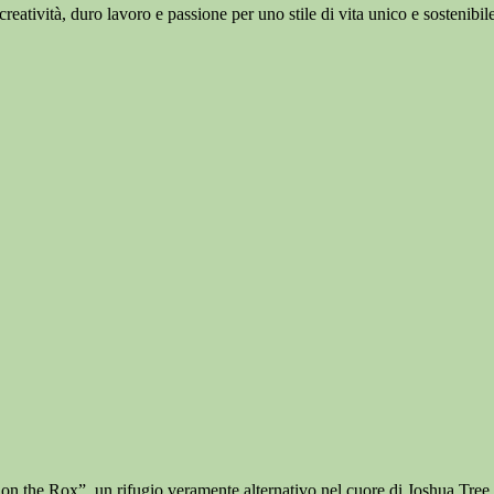
reatività, duro lavoro e passione per uno stile di vita unico e sostenibile
 on the Rox”, un rifugio veramente alternativo nel cuore di Joshua Tree,