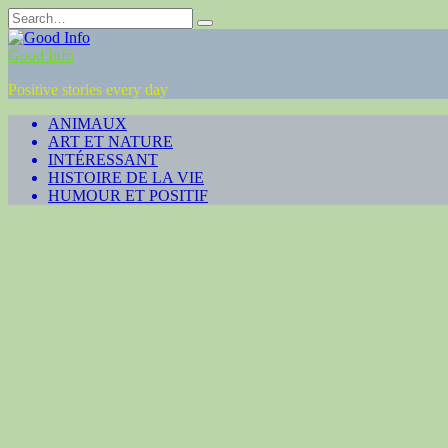
Skip
Search
to
for:
content
Good Info
Positive stories every day
ANIMAUX
ART ET NATURE
INTÉRESSANT
HISTOIRE DE LA VIE
HUMOUR ET POSITIF