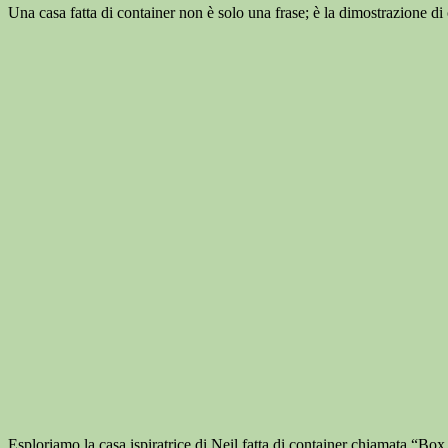
Una casa fatta di container non è solo una frase; è la dimostrazione di c
Esploriamo la casa ispiratrice di Neil fatta di container chiamata “Box