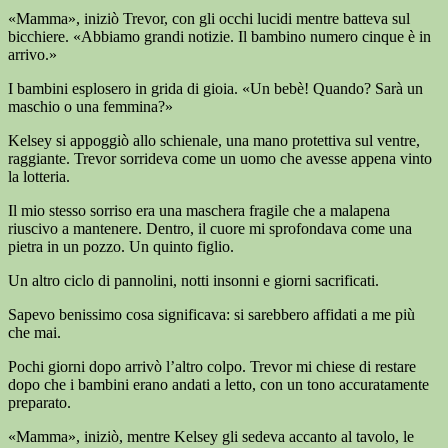
«Mamma», iniziò Trevor, con gli occhi lucidi mentre batteva sul
bicchiere. «Abbiamo grandi notizie. Il bambino numero cinque è in
arrivo.»
I bambini esplosero in grida di gioia. «Un bebè! Quando? Sarà un
maschio o una femmina?»
Kelsey si appoggiò allo schienale, una mano protettiva sul ventre,
raggiante. Trevor sorrideva come un uomo che avesse appena vinto
la lotteria.
Il mio stesso sorriso era una maschera fragile che a malapena
riuscivo a mantenere. Dentro, il cuore mi sprofondava come una
pietra in un pozzo. Un quinto figlio.
Un altro ciclo di pannolini, notti insonni e giorni sacrificati.
Sapevo benissimo cosa significava: si sarebbero affidati a me più
che mai.
Pochi giorni dopo arrivò l’altro colpo. Trevor mi chiese di restare
dopo che i bambini erano andati a letto, con un tono accuratamente
preparato.
«Mamma», iniziò, mentre Kelsey gli sedeva accanto al tavolo, le