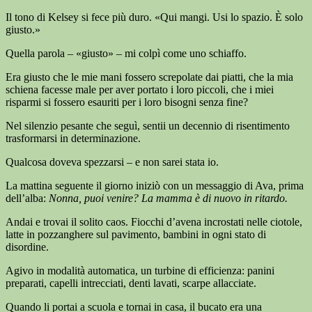
Il tono di Kelsey si fece più duro. «Qui mangi. Usi lo spazio. È solo
giusto.»
Quella parola – «giusto» – mi colpì come uno schiaffo.
Era giusto che le mie mani fossero screpolate dai piatti, che la mia
schiena facesse male per aver portato i loro piccoli, che i miei
risparmi si fossero esauriti per i loro bisogni senza fine?
Nel silenzio pesante che seguì, sentii un decennio di risentimento
trasformarsi in determinazione.
Qualcosa doveva spezzarsi – e non sarei stata io.
La mattina seguente il giorno iniziò con un messaggio di Ava, prima
dell’alba:
Nonna, puoi venire? La mamma è di nuovo in ritardo.
Andai e trovai il solito caos. Fiocchi d’avena incrostati nelle ciotole,
latte in pozzanghere sul pavimento, bambini in ogni stato di
disordine.
Agivo in modalità automatica, un turbine di efficienza: panini
preparati, capelli intrecciati, denti lavati, scarpe allacciate.
Quando li portai a scuola e tornai in casa, il bucato era una