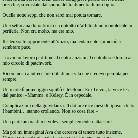
orecchie, sovrastate dal suono del tradimento di mio figlio.
Quella notte seppi che non sarei mai potuta tornare.
Una settimana dopo firmai il contratto d’affitto di un monolocale in
periferia. Non era molto, ma era mio.
Il silenzio fu opprimente all’inizio, ma lentamente cominciò a
sembrare pace.
Trovai un lavoro part-time al centro anziani al centralino e tornai al
mio circolo di patchwork.
Ricominciai a intrecciare i fili di una vita che credevo perduta per
sempre.
Un martedì pomeriggio squillò il telefono. Era Trevor, la voce tesa
dal panico. «Mamma, è Kelsey. È in ospedale.
Complicazioni nella gravidanza. Il dottore dice mesi di riposo a letto.
I bambini… stanno crollando. Non so cosa fare.»
Una parte amara di me voleva semplicemente riattaccare.
Ma poi mi immaginai Ava che cercava di tenere tutto insieme,
Mason con i calzini spaiati, la piccola Lily persa nel caos.