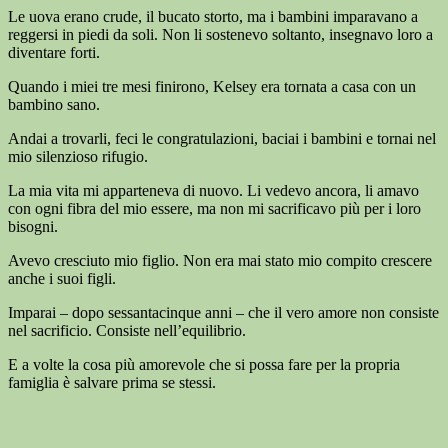
Le uova erano crude, il bucato storto, ma i bambini imparavano a
reggersi in piedi da soli. Non li sostenevo soltanto, insegnavo loro a
diventare forti.
Quando i miei tre mesi finirono, Kelsey era tornata a casa con un
bambino sano.
Andai a trovarli, feci le congratulazioni, baciai i bambini e tornai nel
mio silenzioso rifugio.
La mia vita mi apparteneva di nuovo. Li vedevo ancora, li amavo
con ogni fibra del mio essere, ma non mi sacrificavo più per i loro
bisogni.
Avevo cresciuto mio figlio. Non era mai stato mio compito crescere
anche i suoi figli.
Imparai – dopo sessantacinque anni – che il vero amore non consiste
nel sacrificio. Consiste nell’equilibrio.
E a volte la cosa più amorevole che si possa fare per la propria
famiglia è salvare prima se stessi.