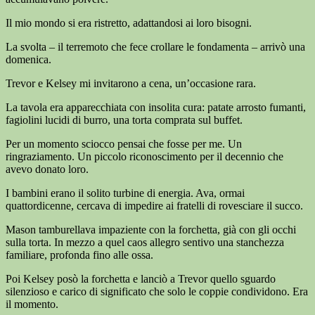
Il mio mondo si era ristretto, adattandosi ai loro bisogni.
La svolta – il terremoto che fece crollare le fondamenta – arrivò una
domenica.
Trevor e Kelsey mi invitarono a cena, un’occasione rara.
La tavola era apparecchiata con insolita cura: patate arrosto fumanti,
fagiolini lucidi di burro, una torta comprata sul buffet.
Per un momento sciocco pensai che fosse per me. Un
ringraziamento. Un piccolo riconoscimento per il decennio che
avevo donato loro.
I bambini erano il solito turbine di energia. Ava, ormai
quattordicenne, cercava di impedire ai fratelli di rovesciare il succo.
Mason tamburellava impaziente con la forchetta, già con gli occhi
sulla torta. In mezzo a quel caos allegro sentivo una stanchezza
familiare, profonda fino alle ossa.
Poi Kelsey posò la forchetta e lanciò a Trevor quello sguardo
silenzioso e carico di significato che solo le coppie condividono. Era
il momento.