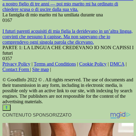
a nostro figlio di tre anni — poi mio marito mi ha ordinato di
chiedere scusa o di uscire dalla sua vita.
La famiglia di mio marito mi ha umiliata durante una
0
167
I futuri parenti acquisiti di mia figlia la deridevano in un’altra lingua,
convinti che nessuno li capisse. Ma non sapevano che io
comprendevo ogni singola parola che dicevano.
PARTE 1: LA LINGUA CHE CREDEVANO IO NON CAPISSI I
futuri
0
357
Privacy Policy
|
Terms and Conditions
|
Cookie Policy
|
DMCA
|
Contact Form
|
Site map
|
© GoodInfo 2022 © . All rights reserved. The use of documents and
their transmission in any form, including in electronic media, is
possible only with an active link to our site, with indexing by search
engines. The publishers are not responsible for the content of the
advertising materials.