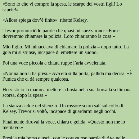
«Sono io che vi compro la spesa, le scarpe dei vostri figli! Lo
sapete!»
«Allora spiega dov’è finito», ribatté Kelsey.
Trevor pronunciò le parole che quasi mi spezzarono: «Forse
dovremmo chiamare la polizia. Loro chiariranno la cosa.»
Mio figlio. Mi minacciava di chiamare la polizia – dopo tutto. La
gola mi si strinse, incapace di emettere un suono.
Poi una voce piccola e chiara ruppe l’aria avvelenata.
«Nonna non li ha presi.» Ava era sulla porta, pallida ma decisa. «È
l’unica che ci dà sempre qualcosa.
Ho visto io la mamma mettere la busta nella sua borsa la settimana
scorsa, dopo la spesa.»
La stanza cadde nel silenzio. Un rossore scuro salì sul collo di
Kelsey. Trevor si voltò, incapace di guardarmi negli occhi.
Finalmente ritrovai la voce, chiara e gelida. «Questo non me lo
meritavo.»
Presi la mia borsa e uscii, con le coraggiose parole di Ava nelle