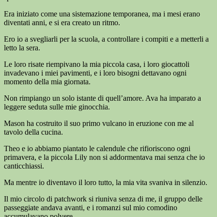
Era iniziato come una sistemazione temporanea, ma i mesi erano
diventati anni, e si era creato un ritmo.
Ero io a svegliarli per la scuola, a controllare i compiti e a metterli a
letto la sera.
Le loro risate riempivano la mia piccola casa, i loro giocattoli
invadevano i miei pavimenti, e i loro bisogni dettavano ogni
momento della mia giornata.
Non rimpiango un solo istante di quell’amore. Ava ha imparato a
leggere seduta sulle mie ginocchia.
Mason ha costruito il suo primo vulcano in eruzione con me al
tavolo della cucina.
Theo e io abbiamo piantato le calendule che rifioriscono ogni
primavera, e la piccola Lily non si addormentava mai senza che io
canticchiassi.
Ma mentre io diventavo il loro tutto, la mia vita svaniva in silenzio.
Il mio circolo di patchwork si riuniva senza di me, il gruppo delle
passeggiate andava avanti, e i romanzi sul mio comodino
accumulavano polvere.