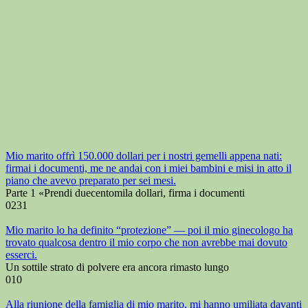
Mio marito offrì 150.000 dollari per i nostri gemelli appena nati:
firmai i documenti, me ne andai con i miei bambini e misi in atto il
piano che avevo preparato per sei mesi.
Parte 1 «Prendi duecentomila dollari, firma i documenti
0
231
Mio marito lo ha definito “protezione” — poi il mio ginecologo ha
trovato qualcosa dentro il mio corpo che non avrebbe mai dovuto
esserci.
Un sottile strato di polvere era ancora rimasto lungo
0
10
Alla riunione della famiglia di mio marito, mi hanno umiliata davanti