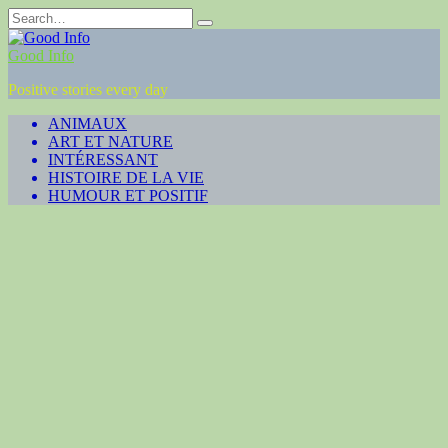
Skip
Search
to
for:
content
Good Info
Positive stories every day
ANIMAUX
ART ET NATURE
INTÉRESSANT
HISTOIRE DE LA VIE
HUMOUR ET POSITIF