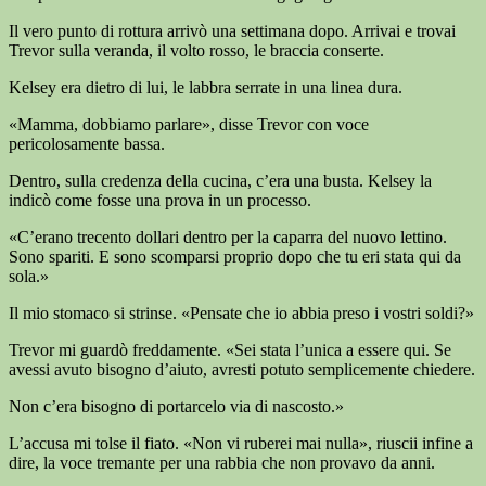
Il vero punto di rottura arrivò una settimana dopo. Arrivai e trovai
Trevor sulla veranda, il volto rosso, le braccia conserte.
Kelsey era dietro di lui, le labbra serrate in una linea dura.
«Mamma, dobbiamo parlare», disse Trevor con voce
pericolosamente bassa.
Dentro, sulla credenza della cucina, c’era una busta. Kelsey la
indicò come fosse una prova in un processo.
«C’erano trecento dollari dentro per la caparra del nuovo lettino.
Sono spariti. E sono scomparsi proprio dopo che tu eri stata qui da
sola.»
Il mio stomaco si strinse. «Pensate che io abbia preso i vostri soldi?»
Trevor mi guardò freddamente. «Sei stata l’unica a essere qui. Se
avessi avuto bisogno d’aiuto, avresti potuto semplicemente chiedere.
Non c’era bisogno di portarcelo via di nascosto.»
L’accusa mi tolse il fiato. «Non vi ruberei mai nulla», riuscii infine a
dire, la voce tremante per una rabbia che non provavo da anni.