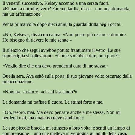
Il venerdì successivo, Kelsey accennò a una serata fuori.
«Rimani a dormire, vero? Faremo tardi», disse – non una domanda,
ma un’affermazione.
Per la prima volta dopo dieci anni, la guardai dritta negli occhi.
«No, Kelsey», dissi con calma. «Non posso più restare a dormire.
Ho bisogno di riavere le mie serate.»
Il silenzio che seguì avrebbe potuto frantumare il vetro. Le sue
sopracciglia si sollevarono. «Come sarebbe a dire, non puoi?»
«Voglio dire che ora devo prendermi cura di me stessa.»
Quella sera, Ava esitò sulla porta, il suo giovane volto oscurato dalla
preoccupazione.
«Nonna», sussurrò, «ci stai lasciando?»
La domanda mi trafisse il cuore. La strinsi forte a me.
«Oh, tesoro, mai. Ma devo pensare anche a me stessa. Non mi
perderai mai, ma qualcosa deve cambiare.»
Le sue piccole braccia mi strinsero a loro volta, e sentii un lampo di
comprensione – uno che metteva in vergogna gli adulti della casa.