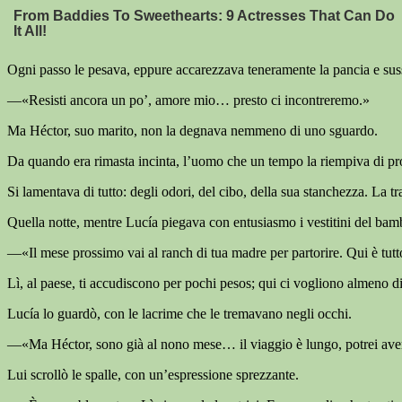
Ogni passo le pesava, eppure accarezzava teneramente la pancia e sus
—«Resisti ancora un po’, amore mio… presto ci incontreremo.»
Ma Héctor, suo marito, non la degnava nemmeno di uno sguardo.
Da quando era rimasta incinta, l’uomo che un tempo la riempiva di pro
Si lamentava di tutto: degli odori, del cibo, della sua stanchezza. La tr
Quella notte, mentre Lucía piegava con entusiasmo i vestitini del bambi
—«Il mese prossimo vai al ranch di tua madre per partorire. Qui è tut
Lì, al paese, ti accudiscono per pochi pesos; qui ci vogliono almeno di
Lucía lo guardò, con le lacrime che le tremavano negli occhi.
—«Ma Héctor, sono già al nono mese… il viaggio è lungo, potrei av
Lui scrollò le spalle, con un’espressione sprezzante.