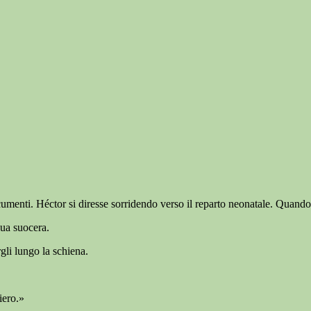
enti. Héctor si diresse sorridendo verso il reparto neonatale. Quando ap
sua suocera.
li lungo la schiena.
iero.»