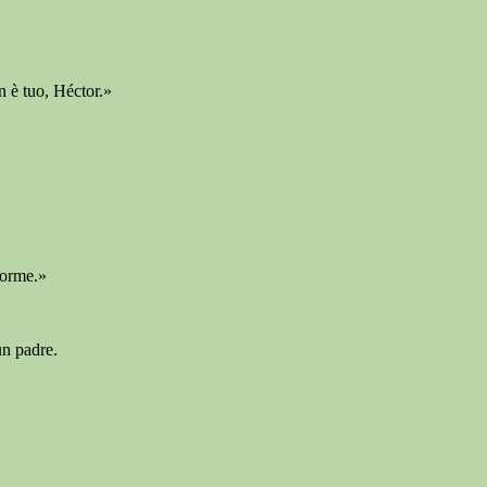
 è tuo, Héctor.»
dorme.»
un padre.