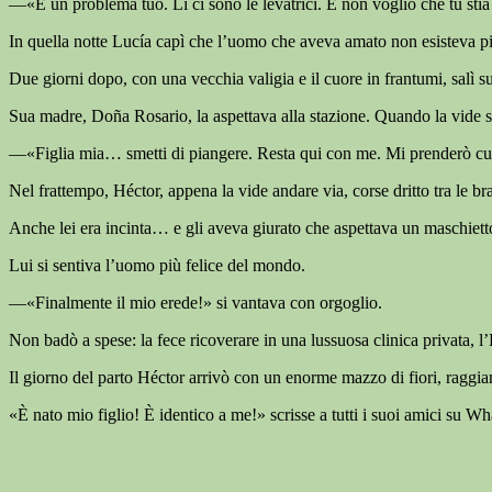
—«È un problema tuo. Lì ci sono le levatrici. E non voglio che tu stia q
In quella notte Lucía capì che l’uomo che aveva amato non esisteva p
Due giorni dopo, con una vecchia valigia e il cuore in frantumi, salì su
Sua madre, Doña Rosario, la aspettava alla stazione. Quando la vide sce
—«Figlia mia… smetti di piangere. Resta qui con me. Mi prenderò cur
Nel frattempo, Héctor, appena la vide andare via, corse dritto tra le br
Anche lei era incinta… e gli aveva giurato che aspettava un maschiett
Lui si sentiva l’uomo più felice del mondo.
—«Finalmente il mio erede!» si vantava con orgoglio.
Non badò a spese: la fece ricoverare in una lussuosa clinica privata, l
Il giorno del parto Héctor arrivò con un enorme mazzo di fiori, raggiant
«È nato mio figlio! È identico a me!» scrisse a tutti i suoi amici su W