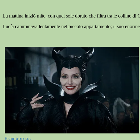
La mattina iniziò mite, con quel sole dorato che filtra tra le colline di
Lucía camminava lentamente nel piccolo appartamento; il suo enorme 