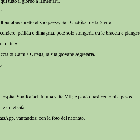
ui tutto il giorno a lamentarti.»
iù.
ll’autobus diretto al suo paese, San Cristóbal de la Sierra.
ndere, pallida e dimagrita, poté solo stringerla tra le braccia e pianger
a di te.»
accia di Camila Ortega, la sua giovane segretaria.
o.
’Hospital San Rafael, in una suite VIP, e pagò quasi centomila pesos.
e di felicità.
hatsApp, vantandosi con la foto del neonato.