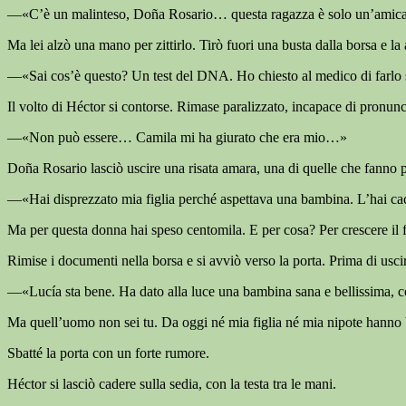
—«C’è un malinteso, Doña Rosario… questa ragazza è solo un’amica c
Ma lei alzò una mano per zittirlo. Tirò fuori una busta dalla borsa e la
—«Sai cos’è questo? Un test del DNA. Ho chiesto al medico di farlo 
Il volto di Héctor si contorse. Rimase paralizzato, incapace di pronunc
—«Non può essere… Camila mi ha giurato che era mio…»
Doña Rosario lasciò uscire una risata amara, una di quelle che fanno p
—«Hai disprezzato mia figlia perché aspettava una bambina. L’hai cac
Ma per questa donna hai speso centomila. E per cosa? Per crescere il f
Rimise i documenti nella borsa e si avviò verso la porta. Prima di usci
—«Lucía sta bene. Ha dato alla luce una bambina sana e bellissima, co
Ma quell’uomo non sei tu. Da oggi né mia figlia né mia nipote hanno
Sbatté la porta con un forte rumore.
Héctor si lasciò cadere sulla sedia, con la testa tra le mani.