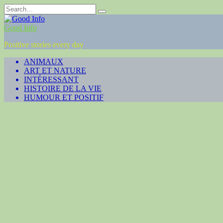
Skip
Search
to
for:
content
Good Info
Positive stories every day
ANIMAUX
ART ET NATURE
INTÉRESSANT
HISTOIRE DE LA VIE
HUMOUR ET POSITIF