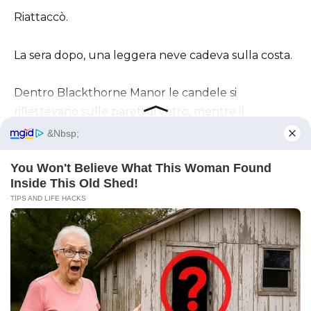
Riattaccò.
La sera dopo, una leggera neve cadeva sulla costa.
Dentro Blackthorne Manor le candele si
riflettevano sulle pareti di vetro, mentre il
personale portava vassoi di champagne e brasato
al rosmarino attraverso la sala.
Gli ospiti entrarono inizialmente esitanti.
Poi rimasero senza parole.
Perché non era una cosa meschina.
Era splendida.