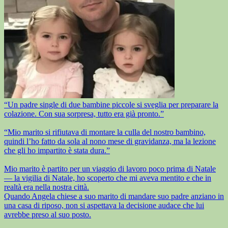
“Un padre single di due bambine piccole si sveglia per preparare la
colazione. Con sua sorpresa, tutto era già pronto.”
“Mio marito si rifiutava di montare la culla del nostro bambino,
quindi l’ho fatto da sola al nono mese di gravidanza, ma la lezione
che gli ho impartito è stata dura.”
Mio marito è partito per un viaggio di lavoro poco prima di Natale
— la vigilia di Natale, ho scoperto che mi aveva mentito e che in
realtà era nella nostra città.
Quando Angela chiese a suo marito di mandare suo padre anziano in
una casa di riposo, non si aspettava la decisione audace che lui
avrebbe preso al suo posto.