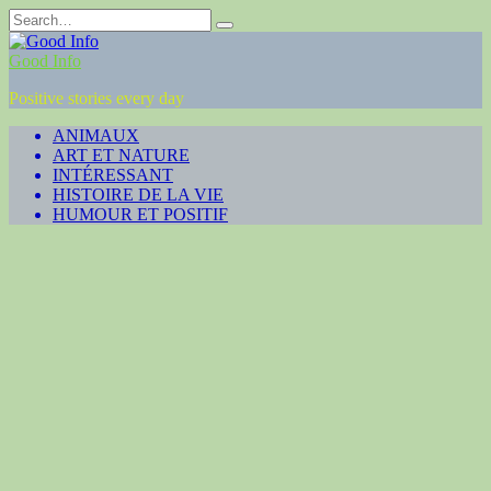
Skip
Search
to
for:
content
Good Info
Positive stories every day
ANIMAUX
ART ET NATURE
INTÉRESSANT
HISTOIRE DE LA VIE
HUMOUR ET POSITIF