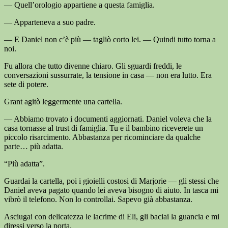
— Quell’orologio appartiene a questa famiglia.
— Apparteneva a suo padre.
— E Daniel non c’è più — tagliò corto lei. — Quindi tutto torna a
noi.
Fu allora che tutto divenne chiaro. Gli sguardi freddi, le
conversazioni sussurrate, la tensione in casa — non era lutto. Era
sete di potere.
Grant agitò leggermente una cartella.
— Abbiamo trovato i documenti aggiornati. Daniel voleva che la
casa tornasse al trust di famiglia. Tu e il bambino riceverete un
piccolo risarcimento. Abbastanza per ricominciare da qualche
parte… più adatta.
“Più adatta”.
Guardai la cartella, poi i gioielli costosi di Marjorie — gli stessi che
Daniel aveva pagato quando lei aveva bisogno di aiuto. In tasca mi
vibrò il telefono. Non lo controllai. Sapevo già abbastanza.
Asciugai con delicatezza le lacrime di Eli, gli baciai la guancia e mi
diressi verso la porta.