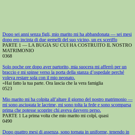
Dopo sei anni senza figli, mio marito mi ha abbandonata — sei mesi
dopo ero incinta di due gemelli del suo vicino, un ex sceriffo
PARTE 1 — LA BUGIA SU CUI HA COSTRUITO IL NOSTRO
MATRIMONIO
0
368
Solo poche ore dopo aver partorito, mia suocera mi afferrò per un
braccio e mi spinse verso la porta della stanza d’ospedale perché
voleva restare sola con il mio neonato.
«Hai fatto la tua parte. Ora lascia che la vera famiglia
0
523
Mio marito mi ha colpita all’altare il giorno del nostro matrimonio —
mi sono asciugata le lacrime, mi sono tolta la fede e sono scomparsa
prima che potesse scoprire chi aveva davvero perso.
PARTE 1 La prima volta che mio marito mi colpì, quasi
0
490
Dopo quattro mesi di assenza, sono tornata in uniforme, tenendo in