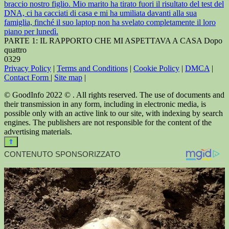
braccio nostro figlio. Mio marito ha tirato fuori il risultato del test del
DNA, ci ha cacciati di casa e mi ha umiliata davanti alla sua
famiglia, finché il suo laptop non ha svelato completamente il loro
piano per lunedì.
PARTE 1: IL RAPPORTO CHE MI ASPETTAVA A CASA Dopo
quattro
0
329
Privacy Policy
|
Terms and Conditions
|
Cookie Policy
|
DMCA
|
Contact Form
|
Site map
|
© GoodInfo 2022 © . All rights reserved. The use of documents and
their transmission in any form, including in electronic media, is
possible only with an active link to our site, with indexing by search
engines. The publishers are not responsible for the content of the
advertising materials.