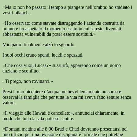
«Ma io non ho passato il tempo a piangere nell’ombra: ho studiato i
vostri bilanci.»
«Ho osservato come stavate distruggendo l’azienda costruita da
nonno e ho aspettato il momento esatto in cui sareste diventati
abbastanza vulnerabili da poter essere sostituiti.»
Mio padre finalmente alzò lo sguardo.
I suoi occhi erano spenti, lucidi e spezzati.
«Che cosa vuoi, Lucas?» sussurrò, apparendo come un uomo
anziano e sconfitto.
«Ti prego, non rovinarci.»
Presi il mio bicchiere d’acqua, ne bevvi lentamente un sorso e
osservai la famiglia che per tutta la vita mi aveva fatto sentire senza
valore.
«Il viaggio alle Hawaii è cancellato», annunciai chiaramente, in
modo che tutta la sala potesse sentire.
«Domani mattina alle 8:00 Brad e Chad dovranno presentarsi nel
mio ufficio per una revisione disciplinare formale che potrebbe