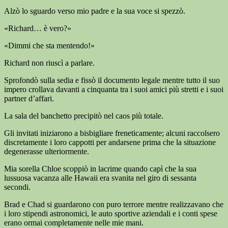
Alzò lo sguardo verso mio padre e la sua voce si spezzò.
«Richard… è vero?»
«Dimmi che sta mentendo!»
Richard non riuscì a parlare.
Sprofondò sulla sedia e fissò il documento legale mentre tutto il suo
impero crollava davanti a cinquanta tra i suoi amici più stretti e i suoi
partner d’affari.
La sala del banchetto precipitò nel caos più totale.
Gli invitati iniziarono a bisbigliare freneticamente; alcuni raccolsero
discretamente i loro cappotti per andarsene prima che la situazione
degenerasse ulteriormente.
Mia sorella Chloe scoppiò in lacrime quando capì che la sua
lussuosa vacanza alle Hawaii era svanita nel giro di sessanta
secondi.
Brad e Chad si guardarono con puro terrore mentre realizzavano che
i loro stipendi astronomici, le auto sportive aziendali e i conti spese
erano ormai completamente nelle mie mani.