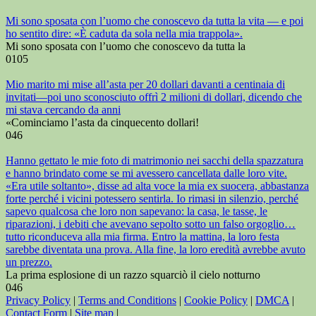
Mi sono sposata con l’uomo che conoscevo da tutta la vita — e poi
ho sentito dire: «È caduta da sola nella mia trappola».
Mi sono sposata con l’uomo che conoscevo da tutta la
0
105
Mio marito mi mise all’asta per 20 dollari davanti a centinaia di
invitati—poi uno sconosciuto offrì 2 milioni di dollari, dicendo che
mi stava cercando da anni
«Cominciamo l’asta da cinquecento dollari!
0
46
Hanno gettato le mie foto di matrimonio nei sacchi della spazzatura
e hanno brindato come se mi avessero cancellata dalle loro vite.
«Era utile soltanto», disse ad alta voce la mia ex suocera, abbastanza
forte perché i vicini potessero sentirla. Io rimasi in silenzio, perché
sapevo qualcosa che loro non sapevano: la casa, le tasse, le
riparazioni, i debiti che avevano sepolto sotto un falso orgoglio…
tutto riconduceva alla mia firma. Entro la mattina, la loro festa
sarebbe diventata una prova. Alla fine, la loro eredità avrebbe avuto
un prezzo.
La prima esplosione di un razzo squarciò il cielo notturno
0
46
Privacy Policy
|
Terms and Conditions
|
Cookie Policy
|
DMCA
|
Contact Form
|
Site map
|