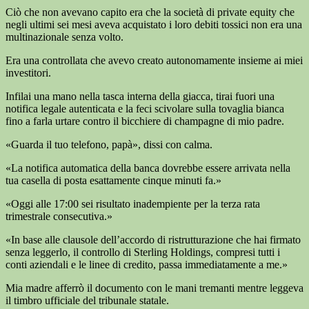
Ciò che non avevano capito era che la società di private equity che
negli ultimi sei mesi aveva acquistato i loro debiti tossici non era una
multinazionale senza volto.
Era una controllata che avevo creato autonomamente insieme ai miei
investitori.
Infilai una mano nella tasca interna della giacca, tirai fuori una
notifica legale autenticata e la feci scivolare sulla tovaglia bianca
fino a farla urtare contro il bicchiere di champagne di mio padre.
«Guarda il tuo telefono, papà», dissi con calma.
«La notifica automatica della banca dovrebbe essere arrivata nella
tua casella di posta esattamente cinque minuti fa.»
«Oggi alle 17:00 sei risultato inadempiente per la terza rata
trimestrale consecutiva.»
«In base alle clausole dell’accordo di ristrutturazione che hai firmato
senza leggerlo, il controllo di Sterling Holdings, compresi tutti i
conti aziendali e le linee di credito, passa immediatamente a me.»
Mia madre afferrò il documento con le mani tremanti mentre leggeva
il timbro ufficiale del tribunale statale.