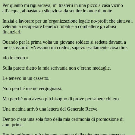
Per quanto mi riguardava, mi trasferii in una piccola casa vicino
all’acqua, abbastanza silenziosa da sentire le onde di notte.
Iniziai a lavorare per un’organizzazione legale no-profit che aiutava i
veterani a recuperare benefici rubati e a combattere gli abusi
finanziari.
Quando per la prima volta un giovane soldato si sedette davanti a
me e sussurrò: «Nessuno mi crede», sapevo esattamente cosa dire.
«Io le credo.»
Sulla parete dietro la mia scrivania non c’erano medaglie.
Le tenevo in un cassetto.
Non perché me ne vergognassi.
Ma perché non avevo più bisogno di prove per sapere chi ero.
Una mattina arrivò una lettera del Generale Reeve.
Dentro c’era una sola foto della mia cerimonia di promozione di
anni prima.
Ero in uniforme, più giovane, segnata dalla vita ma non spezzata.