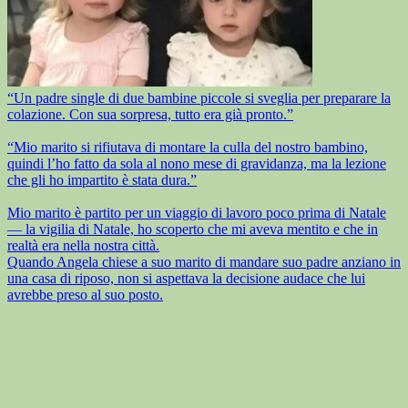
“Un padre single di due bambine piccole si sveglia per preparare la
colazione. Con sua sorpresa, tutto era già pronto.”
“Mio marito si rifiutava di montare la culla del nostro bambino,
quindi l’ho fatto da sola al nono mese di gravidanza, ma la lezione
che gli ho impartito è stata dura.”
Mio marito è partito per un viaggio di lavoro poco prima di Natale
— la vigilia di Natale, ho scoperto che mi aveva mentito e che in
realtà era nella nostra città.
Quando Angela chiese a suo marito di mandare suo padre anziano in
una casa di riposo, non si aspettava la decisione audace che lui
avrebbe preso al suo posto.