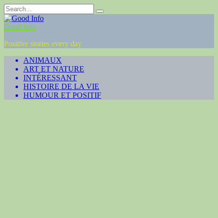
Skip
Search
to
for:
content
Good Info
Positive stories every day
ANIMAUX
ART ET NATURE
INTÉRESSANT
HISTOIRE DE LA VIE
HUMOUR ET POSITIF