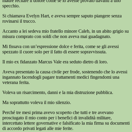
madre recitare il dolore come se lo avesse provato davanti a uno
specchio.
Si chiamava Evelyn Hart, e aveva sempre saputo piangere senza
rovinarsi il trucco.
Accanto a lei sedeva mio fratello minore Caleb, in un abito grigio su
misura comprato con soldi che non aveva mai guadagnato.
Mi fissava con un’espressione dolce e ferita, come se gli avessi
spezzato il cuore solo per il fatto di essere sopravvissuta.
Il mio ex fidanzato Marcus Vale era seduto dietro di loro.
Aveva presentato la causa civile per frode, sostenendo che lo avessi
ingannato facendogli pagare trattamenti medici fingendomi una
veterana ferita.
Voleva un risarcimento, danni e la mia distruzione pubblica.
Ma soprattutto voleva il mio silenzio.
Perché tre mesi prima avevo scoperto che tutti e tre avevano
prosciugato il mio conto per i benefici di invalidità militare,
intercettato lettere governative e falsificato la mia firma su documenti
di accordo privati legati alle mie ferite.