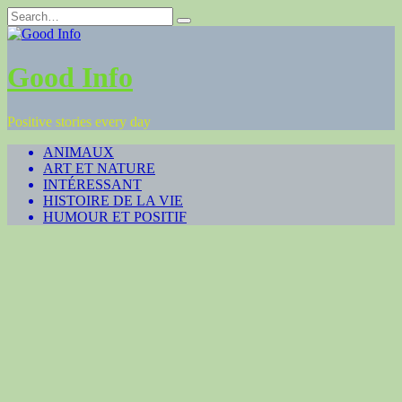
Skip
Search
to
for:
content
Good Info
Positive stories every day
ANIMAUX
ART ET NATURE
INTÉRESSANT
HISTOIRE DE LA VIE
HUMOUR ET POSITIF