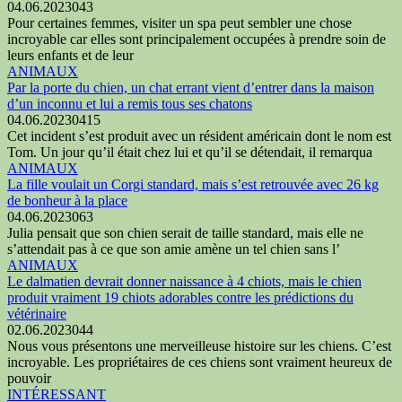
04.06.2023
0
43
Pour certaines femmes, visiter un spa peut sembler une chose
incroyable car elles sont principalement occupées à prendre soin de
leurs enfants et de leur
ANIMAUX
Par la porte du chien, un chat errant vient d’entrer dans la maison
d’un inconnu et lui a remis tous ses chatons
04.06.2023
0
415
Cet incident s’est produit avec un résident américain dont le nom est
Tom. Un jour qu’il était chez lui et qu’il se détendait, il remarqua
ANIMAUX
La fille voulait un Corgi standard, mais s’est retrouvée avec 26 kg
de bonheur à la place
04.06.2023
0
63
Julia pensait que son chien serait de taille standard, mais elle ne
s’attendait pas à ce que son amie amène un tel chien sans l’
ANIMAUX
Le dalmatien devrait donner naissance à 4 chiots, mais le chien
produit vraiment 19 chiots adorables contre les prédictions du
vétérinaire
02.06.2023
0
44
Nous vous présentons une merveilleuse histoire sur les chiens. C’est
incroyable. Les propriétaires de ces chiens sont vraiment heureux de
pouvoir
INTÉRESSANT