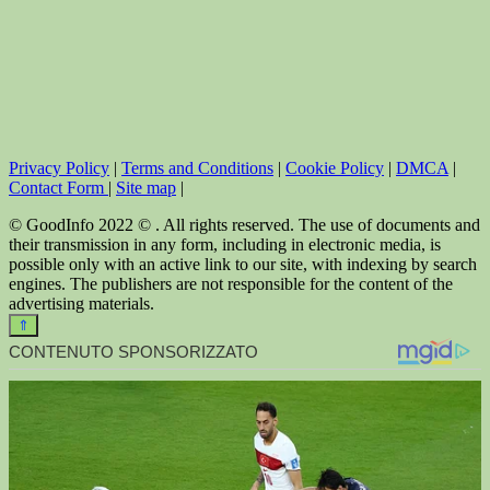
Privacy Policy
|
Terms and Conditions
|
Cookie Policy
|
DMCA
|
Contact Form
|
Site map
|
© GoodInfo 2022 © . All rights reserved. The use of documents and
their transmission in any form, including in electronic media, is
possible only with an active link to our site, with indexing by search
engines. The publishers are not responsible for the content of the
advertising materials.