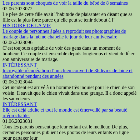
Les parents sont choqués de voir la taille du bébé de 8 semaines
02.06.2023
0
72
Le père de cette fille avait l’habitude de plaisanter en disant que sa
fille est la plus forte parce qu’elle peut se tenir debout à l’
HISTOIRE DE LA VIE
Le couple de personnes âgées a reproduit ses photographies de
mariage dans la même chapelle le jour de leur anniversaire
02.06.2023
0
96
C’est toujours agréable de voir des gens dans un moment de
bonheur. Ce couple est ensemble depuis longtemps et vient de fêter
son anniversaire de mariage.
INTÉRESSANT
Incroyable récupération d’un chien couvert de 36 livres de laine et
abandonné pendant des années
02.06.2023
0
44
Cet incident est arrivé à un homme très inquiet pour le chien de son
voisin. Il savait que le chien vivait dans une grange. Il a donc appelé
les sauveteurs
INTÉRESSANT
Elle est déjà adulte et tout le monde est émerveillé par sa beauté
irréprochable.
01.06.2023
0
31
Tous les parents pensent que leur enfant est le meilleur. De plus,
certaines personnes publient des photos de leurs enfants en ligne
pour partager leur